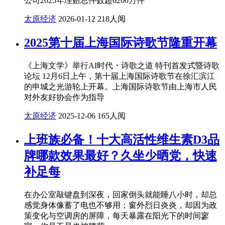
公司2025年理赔总件数超6200万件
太原经济
2026-01-12
218人阅
2025第十届上海国际诗歌节隆重开幕
《上海文学》举行AI时代・诗歌之道 特刊首发式暨诗歌
论坛 12月6日上午，第十届上海国际诗歌节在徐汇滨江
的申城之光游轮上开幕。上海国际诗歌节由上海市人民
对外友好协会作为指导
太原经济
2025-12-06
165人阅
上班族必备！十大高活性维生素D3品
牌哪款效果最好？久坐少晒党，快速
补足每
在办公室敲键盘到深夜，回家倒头就能睡八小时，却总
感觉身体像蓄了电也不够用；窗外烈日炎炎，却因为政
策变化与空调房的屏障，每天暴露在阳光下的时间寥