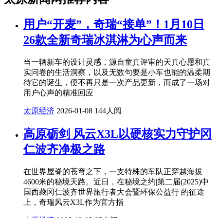
用户“开麦”，奇瑞“接单”！1月10日
26款全新奇瑞冰淇淋为心声而来
当一辆新车的设计灵感，源自童真评审的天真心愿和真
实问卷的生活洞察，以及无数句要是小车也能的温柔期
待它的诞生，便不再只是一次产品更新，而成了一场对
用户心声的精准回应
太原经济
2026-01-08
144人阅
高原砺剑 风云X3L以硬核实力守护冈
仁波齐净极之路
在世界屋脊的苍穹之下，一支特殊的车队正穿越海拔
4600米的秘境天路。近日，在秘境之约|第二届(2025)中
国西藏冈仁波齐世界旅行者大会暨环保公益行 的征途
上，奇瑞风云X3L作为官方指