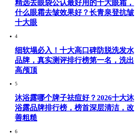
精选去眼袋公认最好用的十大眼霜，
什么眼霜去皱效果好？长青泉登抗皱
十大眼
4
细软塌必入！十大高口碑防脱洗发水
品牌，真实测评排行榜第一名，洗出
高颅顶
5
沐浴露哪个牌子祛痘好？2026十大沐
浴露品牌排行榜，榜首深层清洁，改
善粗糙
6