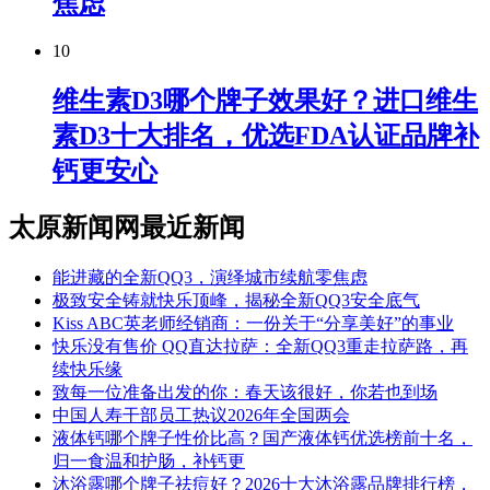
焦虑
10
维生素D3哪个牌子效果好？进口维生
素D3十大排名，优选FDA认证品牌补
钙更安心
太原新闻网最近新闻
能进藏的全新QQ3，演绎城市续航零焦虑
极致安全铸就快乐顶峰，揭秘全新QQ3安全底气
Kiss ABC英老师经销商：一份关于“分享美好”的事业
快乐没有售价 QQ直达拉萨：全新QQ3重走拉萨路，再
续快乐缘
致每一位准备出发的你：春天该很好，你若也到场
中国人寿干部员工热议2026年全国两会
液体钙哪个牌子性价比高？国产液体钙优选榜前十名，
归一食温和护肠，补钙更
沐浴露哪个牌子祛痘好？2026十大沐浴露品牌排行榜，