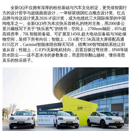
全新QQ不仅拥有深厚的粉丝基础与汽车文化积淀，更凭借智圆行
方的设计哲学与超级曲面设计，一举斩获德国红点概念设计奖、红点
品牌与传达设计奖及2026 iF设计奖，成为包揽此三大国际殊荣的中国
纯电车之一。全新QQ3作为本次快乐首映礼的绝对主角，用2000多公
里川藏线写下关于“快乐底气”的情书：空间上，2700mm轴距，85%超
高得房率，70L智能前备箱、可扩展至1450L超大电动后备箱与38处储
物空间，装得下所有向往；智能上，15.6英寸2.5K高清大屏搭配高通
8155芯片，Carmind智能体陪你聊天写诗，猎鹰500智驾辅助系统让归
途从容；性能上，C-EPS无刷电机转向，后置后驱过弯丝滑，IP68等级
防水防尘——这不是冰冷的参数集合，而是陪你翻山越岭、懂你喜怒
哀乐的快乐搭子。