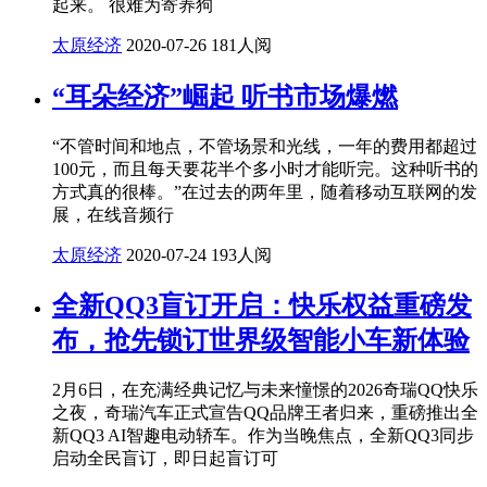
起来。 很难为寄养狗
太原经济
2020-07-26
181人阅
“耳朵经济”崛起 听书市场爆燃
“不管时间和地点，不管场景和光线，一年的费用都超过
100元，而且每天要花半个多小时才能听完。这种听书的
方式真的很棒。”在过去的两年里，随着移动互联网的发
展，在线音频行
太原经济
2020-07-24
193人阅
全新QQ3盲订开启：快乐权益重磅发
布，抢先锁订世界级智能小车新体验
2月6日，在充满经典记忆与未来憧憬的2026奇瑞QQ快乐
之夜，奇瑞汽车正式宣告QQ品牌王者归来，重磅推出全
新QQ3 AI智趣电动轿车。作为当晚焦点，全新QQ3同步
启动全民盲订，即日起盲订可