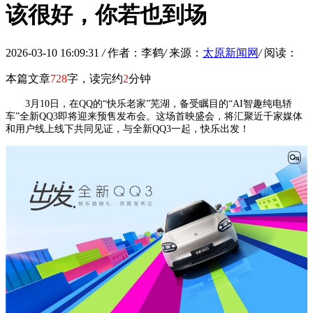
该很好，你若也到场
2026-03-10 16:09:31
/
作者：李鹤
/
来源：
太原新闻网
/
阅读：
本篇文章
728
字，读完约
2
分钟
3月10日，在QQ的“快乐老家”芜湖，备受瞩目的“AI智趣纯电轿
车”全新QQ3即将迎来预售发布会。这场首映盛会，将汇聚近千家媒体
和用户线上线下共同见证，与全新QQ3一起，快乐出发！