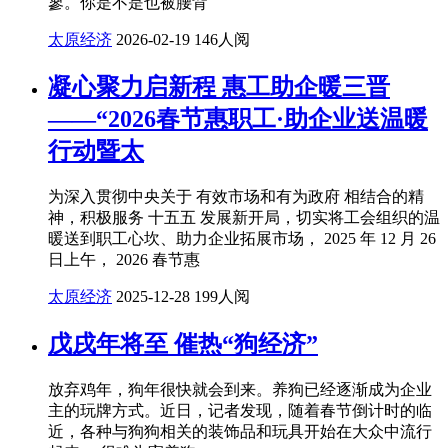
寥。你是不是也被腰背
太原经济
2026-02-19
146人阅
凝心聚力启新程 惠工助企暖三晋
——“2026春节惠职工·助企业送温暖
行动暨太
为深入贯彻中央关于 有效市场和有为政府 相结合的精
神，积极服务 十五五 发展新开局，切实将工会组织的温
暖送到职工心坎、助力企业拓展市场， 2025 年 12 月 26
日上午， 2026 春节惠
太原经济
2025-12-28
199人阅
戊戌年将至 催热“狗经济”
放弃鸡年，狗年很快就会到来。养狗已经逐渐成为企业
主的玩牌方式。近日，记者发现，随着春节倒计时的临
近，各种与狗狗相关的装饰品和玩具开始在大众中流行