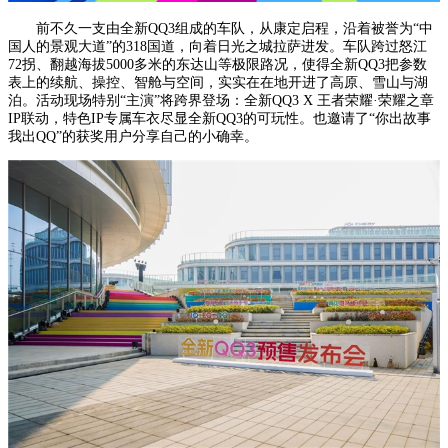
前不久一支由全新QQ3组成的车队，从康定启程，沿着被誉为“中
国人的景观大道”的318国道，向着日光之城拉萨进发。车队跨过怒江
72拐、翻越海拔5000多米的东达山等极限路况，使得全新QQ3把参数
表上的续航、操控、智舱与空间，实实在在地开进了高原、雪山与湖
泊。活动现场特别“主演”将跨界登场：全新QQ3 X 王者荣耀·荣耀之章
IP联动，特色IP专属车衣尽显全新QQ3的可玩性。也邀请了“你出故事
我出QQ”的获奖用户分享自己的小确幸。