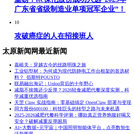
广东省省级制造业单项冠军企业”！
10
攻破癌症的人在招接班人
太原新闻网最近新闻
嘉峪关：穿越古今的丝路明珠之旅
工业铝型材：为何成为现代防静电工作台框架的首选材
料？_佰斯特POUSTO
联易融出海记：Unloq背后的十年野心
减脂不挨饿还少反弹？2026轻食减肥代餐深度实测，科
学减重优选指南
天罡 Claw 实战指南：零基础搞定 OpenClaw 部署与变现
同方股份600100：科技巨头的转型之路与未来机遇
2025-2026减肥代餐科学评测：哪款真正营养饱腹好喝又
安全？破解减重反弹困局
AI+大数据+元宇宙｜中国照明智能体平台，点亮数智生
活新图景