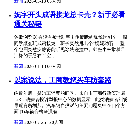
新闻
2026-03-13
65人阅
娓字开头成语接龙总卡壳？新手必看
通关秘籍
谷歌浏览器 有没有被"娓"字卡住喉咙的尴尬时刻？ 上周
同学聚会玩成语接龙，班长突然甩出个"娓娓动听"，整
个包厢突然安静得能听见冰块碰撞声。邻座小林举着果
汁杯的手悬在半空，
新闻
2026-01-18
60人阅
以案说法，工商教您买车防套路
临近年底，是汽车消费的旺季。来自市工商行政管理局
12315消费者投诉举报中心的数据显示，此类消费者纠纷
最近有所增加。汽车销售投诉的主要问题集中在四个方
面:(1)车辆合格证没有
新闻
2020-07-26
120人阅