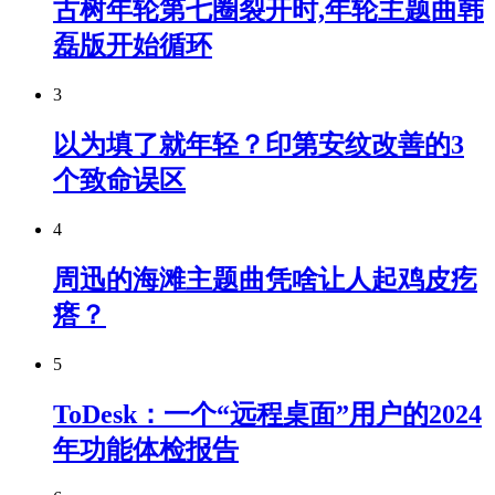
古树年轮第七圈裂开时,年轮主题曲韩
磊版开始循环
3
以为填了就年轻？印第安纹改善的3
个致命误区
4
周迅的海滩主题曲凭啥让人起鸡皮疙
瘩？
5
ToDesk：一个“远程桌面”用户的2024
年功能体检报告