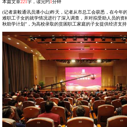
本篇文章
221
字，读完约
1
分钟
(记者裴毅通讯员潘小山)昨天，记者从市总工会获悉，在今年的“
难职工子女的就学情况进行了深入调查，并对拟受助人员的资格进
秋助学计划”，为高校录取的贫困职工家庭的子女提供经济支持