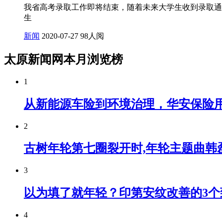
我省高考录取工作即将结束，随着未来大学生收到录取通
生
新闻
2020-07-27
98人阅
太原新闻网本月浏览榜
1
从新能源车险到环境治理，华安保险
2
古树年轮第七圈裂开时,年轮主题曲韩
3
以为填了就年轻？印第安纹改善的3个
4