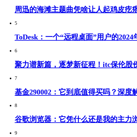
周迅的海滩主题曲凭啥让人起鸡皮疙
5
ToDesk：一个“远程桌面”用户的20
6
聚力谱新篇，逐梦新征程！itc保伦
7
基金290002：它到底值得买吗？深度
8
谷歌浏览器：它凭什么还是我的主力
9